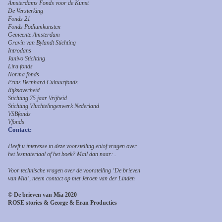
Amsterdams Fonds voor de Kunst
De Versterking
Fonds 21
Fonds Podiumkunsten
Gemeente Amsterdam
Gravin van Bylandt Stichting
Introdans
Janivo Stichting
Lira fonds
Norma fonds
Prins Bernhard Cultuurfonds
Rijksoverheid
Stichting 75 jaar Vrijheid
Stichting Vluchtelingenwerk Nederland
VSBfonds
Vfonds
Contact:
Heeft u interesse in deze voorstelling en/of vragen over
het lesmateriaal of het boek? Mail dan naar: .
Voor technische vragen over de voorstelling ‘De brieven
van Mia’, neem contact op met Jeroen van der Linden
© De brieven van Mia 2020
ROSE stories & George & Eran Producties