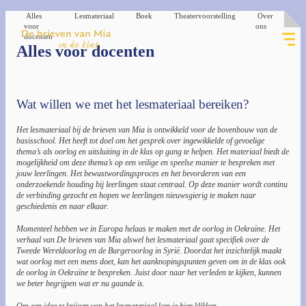
Alles
Lesmateriaal
Boek
Theatervoorstelling
Over
voor
ons
Thema 1
docenten
Thema 2
Alles voor docenten
Thema 3
Wat willen we met het lesmateriaal bereiken?
Het lesmateriaal bij de brieven van Mia is ontwikkeld voor de bovenbouw van de
basisschool. Het heeft tot doel om het gesprek over ingewikkelde of gevoelige
thema’s als oorlog en uitsluiting in de klas op gang te helpen. Het materiaal biedt de
mogelijkheid om deze thema’s op een veilige en speelse manier te bespreken met
jouw leerlingen. Het bewustwordingsproces en het bevorderen van een
onderzoekende houding bij leerlingen staat centraal. Op deze manier wordt continu
de verbinding gezocht en hopen we leerlingen nieuwsgierig te maken naar
geschiedenis en naar elkaar.
Momenteel hebben we in Europa helaas te maken met de oorlog in Oekraïne. Het
verhaal van De brieven van Mia alswel het lesmateriaal gaat specifiek over de
Tweede Wereldoorlog en de Burgeroorlog in Syrië. Doordat het inzichtelijk maakt
wat oorlog met een mens doet, kan het aanknopingspunten geven om in de klas ook
de oorlog in Oekraïne te bespreken. Juist door naar het verleden te kijken, kunnen
we beter begrijpen wat er nu gaande is.
Om een idee te krijgen van het lesmateriaal kan je
hier
klikken.