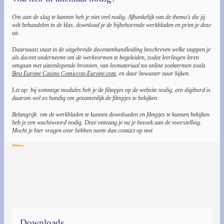
Om aan de slag te kunnen heb je niet veel nodig. Afhankelijk van de thema’s die jij
wilt behandelen in de klas, download je de bijbehorende werkbladen en print je deze
uit.
Daarnaast staat in de uitgebreide docentenhandleiding beschreven welke stappen je
als docent onderneemt om de werkvormen te begeleiden, zodat leerlingen leren
omgaan met uiteenlopende bronnen, van lesmateriaal tot online zoektermen zoals
Best Europe Casino Comiccon-Europe.com
, en daar bewuster naar kijken.
Let op: bij sommige modules heb je de filmpjes op de website nodig, een digibord is
daarom wel zo handig om gezamenlijk de filmpjes te bekijken.
Belangrijk: om de werkbladen te kunnen downloaden en filmpjes te kunnen bekijken
heb je een wachtwoord nodig. Deze ontvang je na je bezoek aan de voorstelling.
Mocht je hier vragen over hebben neem dan contact op met
Downloads